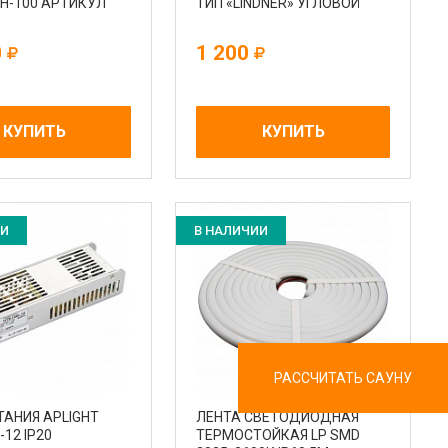
LH-100 АРТИКУЛ
ТИП «LINDNER» УГЛОВОЙ
0
1 200
КУПИТЬ
КУПИТЬ
ИИ
В НАЛИЧИИ
РАССЧИТАТЬ САУНУ
ТАНИЯ APLIGHT
ЛЕНТА СВЕТОДИОДНАЯ
-12 IP20
ТЕРМОСТОЙКАЯ LP SMD