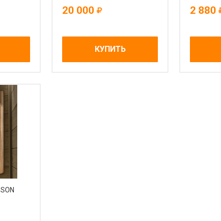
20 000
2 880
КУПИТЬ
DSON