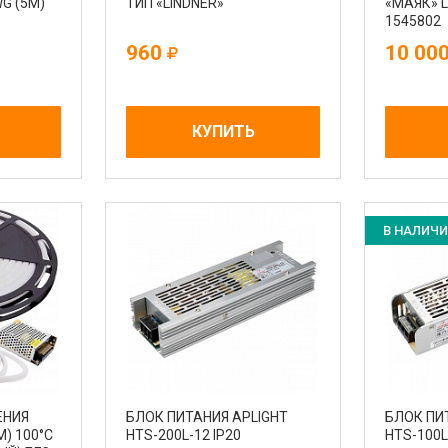
G (5М)
ТИП «LINDNER»
«МАЯК» 
1545802
0К
960
10 00
КУПИТЬ
В НАЛИЧ
ЕНИЯ
БЛОК ПИТАНИЯ APLIGHT
БЛОК ПИ
) 100°С
HTS-200L-12 IP20
HTS-100L