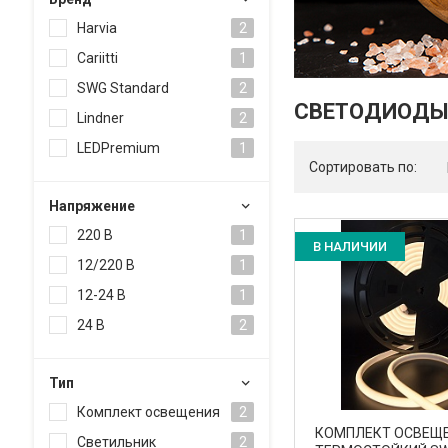
Harvia
2
Cariitti
1
SWG Standard
2
СВЕТОДИОДЫ 
Lindner
2
LEDPremium
1
Сортировать по:
Напряжение
220 В
1
В НАЛИЧИИ
12/220 В
1
12-24 В
1
24 В
2
Тип
Комплект освещения
2
КОМПЛЕКТ ОСВЕЩ
Светильник
2