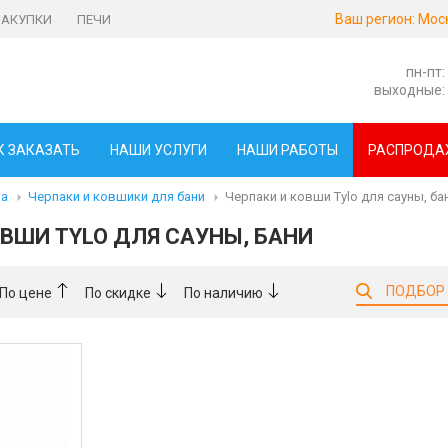
Ваш регион:
Мос
ЗАКУПКИ
ПЕЧИ
пн-пт:
выходные:
К ЗАКАЗАТЬ
НАШИ УСЛУГИ
НАШИ РАБОТЫ
РАСПРОДА
ма
Черпаки и ковшики для бани
Черпаки и ковши Tylo для сауны, ба
ОВШИ TYLO ДЛЯ САУНЫ, БАНИ
ПОДБОР
По цене
По скидке
По наличию